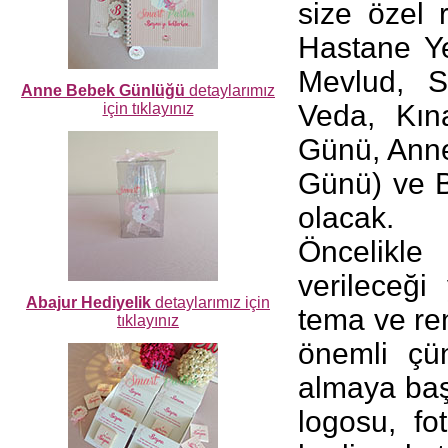
size özel 
Hastane Y
Mevlud, S
Anne Bebek Günlüğü
detaylarımız
Veda, Kına
için tıklayınız
Günü, Anne
Günü) ve Ba
olacak.
Öncelikle 
verileceği 
Abajur Hediyelik
detaylarımız için
tema ve ren
tıklayınız
önemli çü
almaya baş
logosu, fot