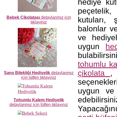
hediye kut
peçetelik
Bebek Çikolatası
detaylarımız için
kutuları, 
tıklayınız
balonlar v
ve hediyel
uygun
hed
bulabilirs
tohumlu k
çikolata
,
Şans Bilekliği Hediyelik
detaylarımız
için lütfen tıklayınız
seçenekle
uygun ve 
edebilirsini
Tohumlu Kalem Hediyelik
detaylarımız için lütfen tıklayınız
Yapacağınız