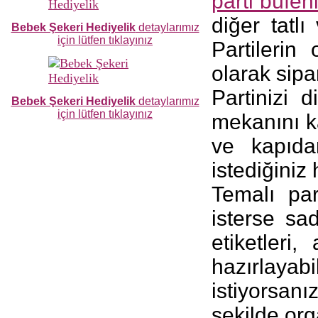
parti büfen
diğer tatlı 
Bebek Şekeri Hediyelik
detaylarımız
için lütfen tıklayınız
Partilerin
olarak sipa
Partinizi d
Bebek Şekeri Hediyelik
detaylarımız
için lütfen tıklayınız
mekanını ka
ve kapıda
istediğiniz
Temalı par
isterse sa
etiketleri,
hazırlayab
istiyorsanı
şekilde org